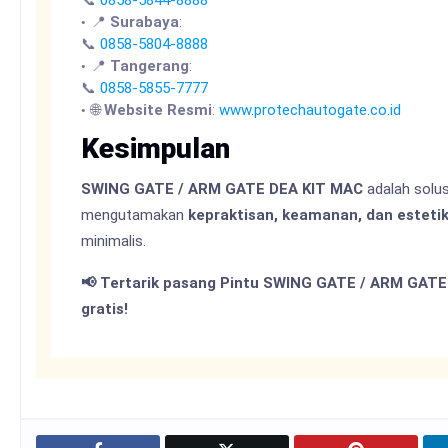
📞
0858-5844-8888
📍
Surabaya
:
📞
0858-5804-8888
📍
Tangerang
:
📞
0858-5855-7777
🌐
Website Resmi
:
www.protechautogate.co.id
Kesimpulan
SWING GATE / ARM GATE DEA KIT MAC
adalah solus
mengutamakan
kepraktisan, keamanan, dan esteti
minimalis.
📢 Tertarik pasang Pintu SWING GATE / ARM GATE
gratis!