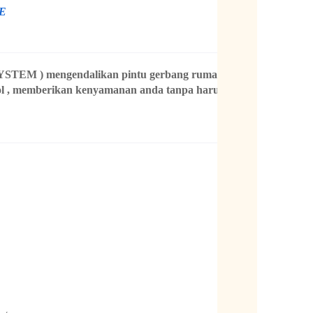
E
YSTEM ) mengendalikan pintu gerbang
rumah
l ,
memberikan kenyamanan anda
tanpa harus